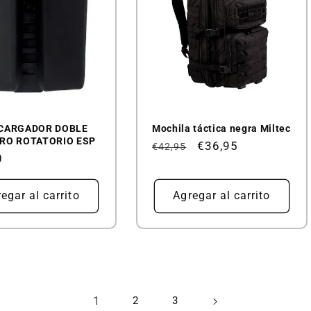
CARGADOR DOBLE
Mochila táctica negra Miltec
RO ROTATORIO ESP
Precio
Precio
€36,95
€42,95
0
habitual
de
al
oferta
egar al carrito
Agregar al carrito
1
2
3