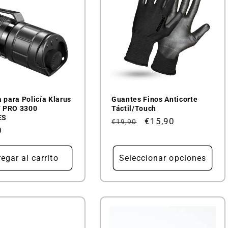
a para Policía Klarus
Guantes Finos Anticorte
 PRO 3300
Táctil/Touch
ES
Precio
Precio
€15,90
€19,90
0
habitual
de
al
oferta
egar al carrito
Seleccionar opciones