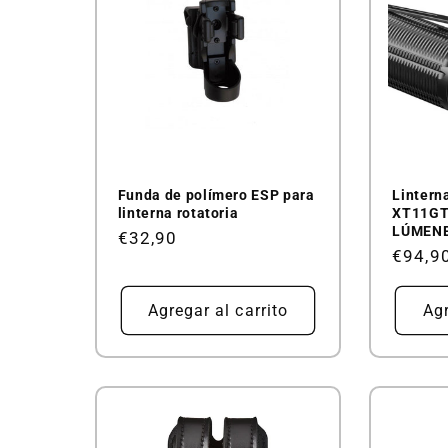
Funda de polímero ESP para
Lintern
linterna rotatoria
XT11GT
LÚMEN
Precio
€32,90
Precio
€94,9
habitual
habitu
Agregar al carrito
Agr