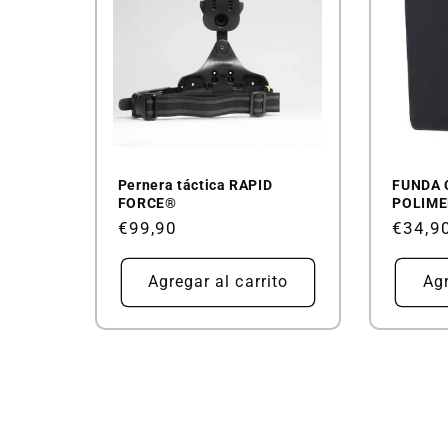
Pernera táctica RAPID
FUNDA 
FORCE®
POLIME
Precio
€99,90
Precio
€34,9
habitual
habitu
Agregar al carrito
Agr