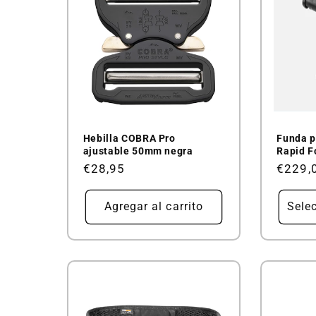
Hebilla COBRA Pro
Funda p
ajustable 50mm negra
Rapid F
Precio
€28,95
Precio
€229,
habitual
habitu
Agregar al carrito
Sele