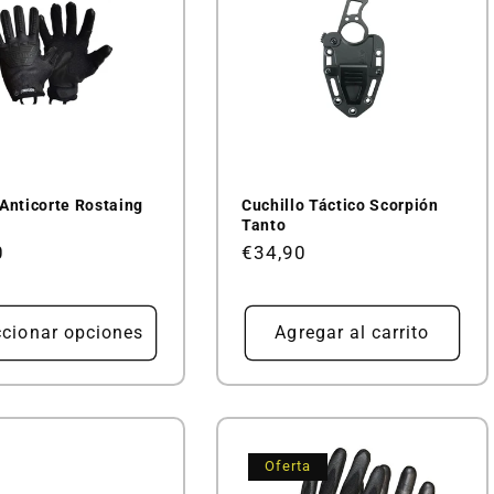
Anticorte Rostaing
Cuchillo Táctico Scorpión
Tanto
0
Precio
€34,90
al
habitual
ccionar opciones
Agregar al carrito
Oferta