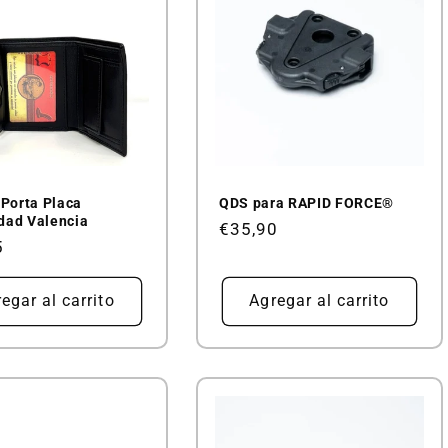
 Porta Placa
QDS para RAPID FORCE®
dad Valencia
Precio
€35,90
5
habitual
al
egar al carrito
Agregar al carrito