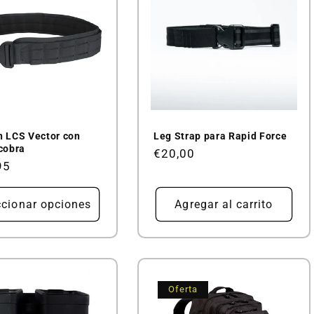
n LCS Vector con
Leg Strap para Rapid Force
 cobra
Precio
€20,00
95
habitual
al
ccionar opciones
Agregar al carrito
Oferta