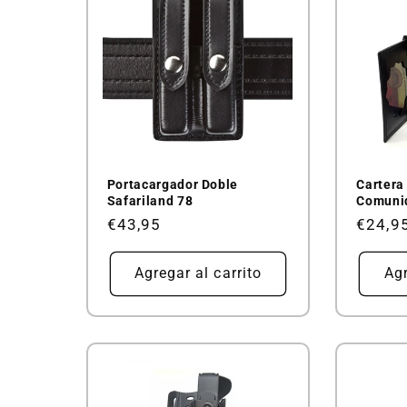
Portacargador Doble
Cartera
Safariland 78
Comuni
Precio
€43,95
Precio
€24,9
habitual
habitu
Agregar al carrito
Agr