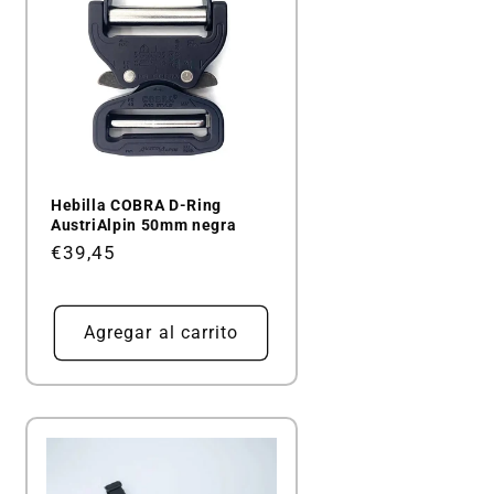
Hebilla COBRA D-Ring
AustriAlpin 50mm negra
Precio
€39,45
habitual
Agregar al carrito