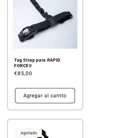
Tag Strap para RAPID
FORCE®
Precio
€85,00
habitual
Agregar al carrito
Agotado