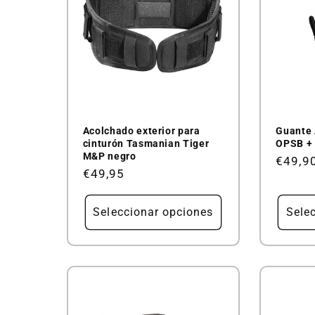
Acolchado exterior para
Guante 
cinturón Tasmanian Tiger
OPSB +
M&P negro
Precio
€49,9
Precio
€49,95
habitu
habitual
Seleccionar opciones
Sele