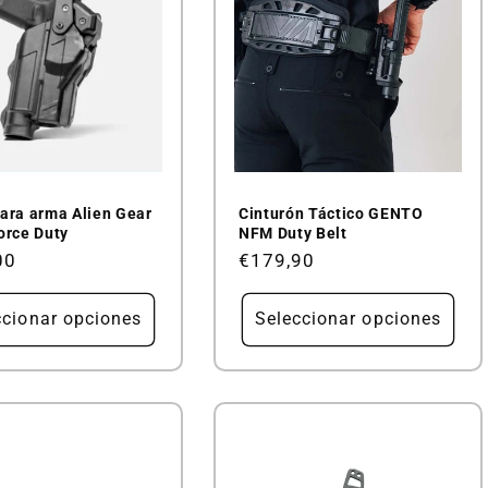
ara arma Alien Gear
Cinturón Táctico GENTO
orce Duty
NFM Duty Belt
00
Precio
€179,90
al
habitual
ccionar opciones
Seleccionar opciones