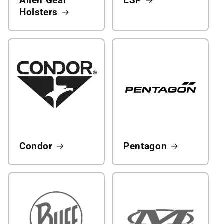
Alien Gear
ESP
Holsters
Condor
Pentagon